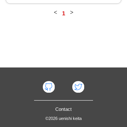
<
>
1
Contact
©
2026
uenishi keita